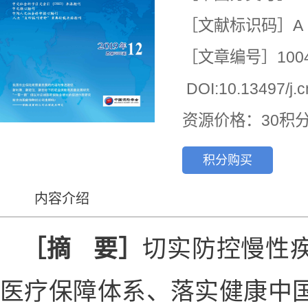
［文献标识码］A

［文章编号］1004-33
 DOI:10.13497/j.c
资源价格：30积
积分购买
内容介绍
［摘 要］
切实防控慢性
医疗保障体系、落实健康中