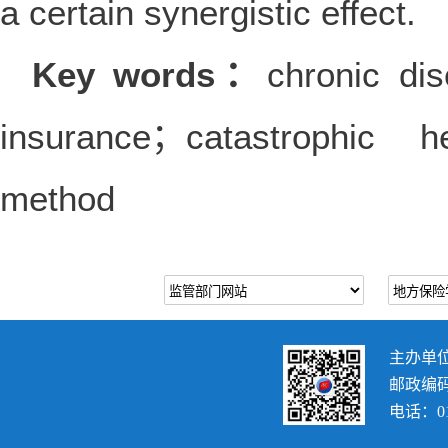
a certain synergistic effect.
Key words：
chronic di
insurance；catastrophic 
method
主办单
邮政编码：
电话：010